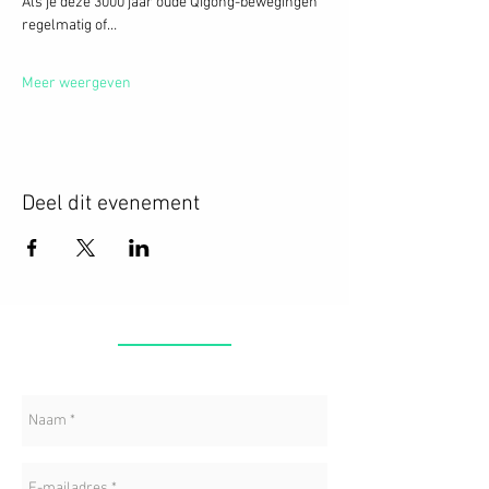
Als je deze 3000 jaar oude Qigong-bewegingen 
regelmatig of…
Meer weergeven
Deel dit evenement
CONTACT