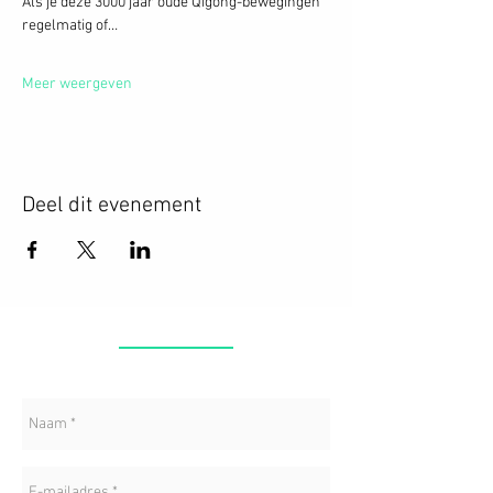
Als je deze 3000 jaar oude Qigong-bewegingen 
regelmatig of…
Meer weergeven
Deel dit evenement
CONTACT